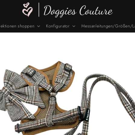
lektionen shoppen
Konfigurator
Messanleitungen/Größen/L