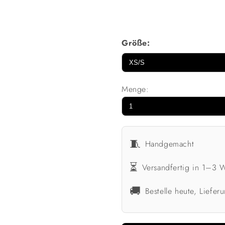
Größe:
Menge:
🧵
Handgemacht
⏳
Versandfertig in 1–3 
🚚
Bestelle heute, Liefe