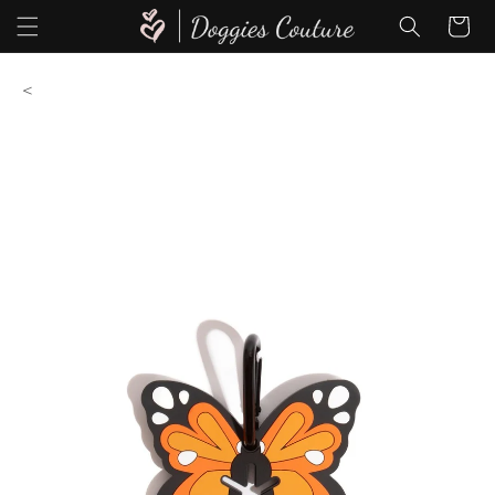
Direkt
zum
Warenkor
Inhalt
<