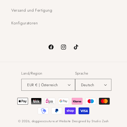
Versand und Fertigung
Konfiguratoren
Facebook
Instagram
TikTok
Land/Region
Sprache
EUR € | Österreich
Deutsch
Zahlungsmethoden
© 2026,
doggiescouture.at
Website Designed by
Studio Zash