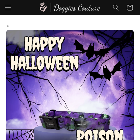
Direkt
zum
Warenkor
Inhalt
<