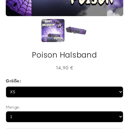
Poison Halsband
Normaler
14,90 €
Preis
Größe:
Menge: