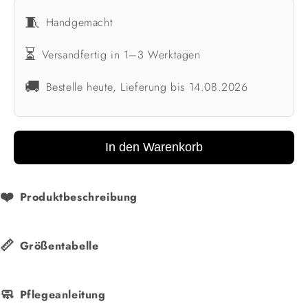
🧵
Handgemacht
⏳
Versandfertig in 1–3 Werktagen
🚚
Bestelle heute, Lieferung bis 14.08.2026
In den Warenkorb
❤️
Produktbeschreibung
📏
Größentabelle
🧼
Pflegeanleitung