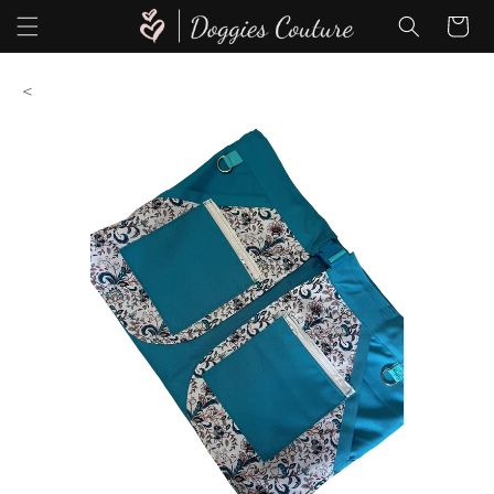
Direkt
zum
Warenkor
Inhalt
<